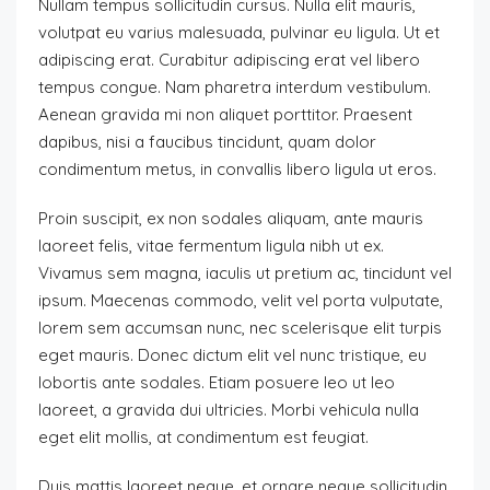
Nullam tempus sollicitudin cursus. Nulla elit mauris,
volutpat eu varius malesuada, pulvinar eu ligula. Ut et
adipiscing erat. Curabitur adipiscing erat vel libero
tempus congue. Nam pharetra interdum vestibulum.
Aenean gravida mi non aliquet porttitor. Praesent
dapibus, nisi a faucibus tincidunt, quam dolor
condimentum metus, in convallis libero ligula ut eros.
Proin suscipit, ex non sodales aliquam, ante mauris
laoreet felis, vitae fermentum ligula nibh ut ex.
Vivamus sem magna, iaculis ut pretium ac, tincidunt vel
ipsum. Maecenas commodo, velit vel porta vulputate,
lorem sem accumsan nunc, nec scelerisque elit turpis
eget mauris. Donec dictum elit vel nunc tristique, eu
lobortis ante sodales. Etiam posuere leo ut leo
laoreet, a gravida dui ultricies. Morbi vehicula nulla
eget elit mollis, at condimentum est feugiat.
Duis mattis laoreet neque, et ornare neque sollicitudin