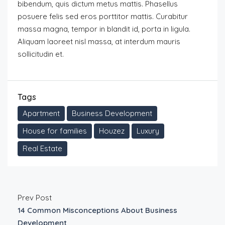
bibendum, quis dictum metus mattis. Phasellus
posuere felis sed eros porttitor mattis. Curabitur
massa magna, tempor in blandit id, porta in ligula.
Aliquam laoreet nisl massa, at interdum mauris
sollicitudin et.
Tags
Apartment
Business Development
House for families
Houzez
Luxury
Real Estate
Prev Post
14 Common Misconceptions About Business
Development