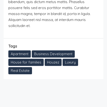
bibendum, quis dictum metus mattis. Phasellus
posuere felis sed eros porttitor mattis. Curabitur
massa magna, tempor in blandit id, porta in ligula.
Aliquam laoreet nisl massa, at interdum mauris
sollicitudin et.
Tags
Apartment
Business Development
House for families
Houzez
Luxury
Real Estate