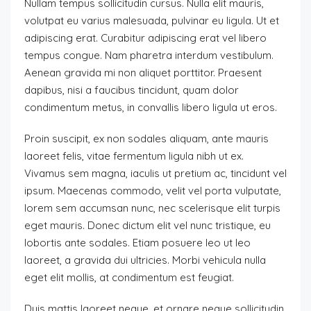
Nullam tempus sollicitudin cursus. Nulla elit mauris,
volutpat eu varius malesuada, pulvinar eu ligula. Ut et
adipiscing erat. Curabitur adipiscing erat vel libero
tempus congue. Nam pharetra interdum vestibulum.
Aenean gravida mi non aliquet porttitor. Praesent
dapibus, nisi a faucibus tincidunt, quam dolor
condimentum metus, in convallis libero ligula ut eros.
Proin suscipit, ex non sodales aliquam, ante mauris
laoreet felis, vitae fermentum ligula nibh ut ex.
Vivamus sem magna, iaculis ut pretium ac, tincidunt vel
ipsum. Maecenas commodo, velit vel porta vulputate,
lorem sem accumsan nunc, nec scelerisque elit turpis
eget mauris. Donec dictum elit vel nunc tristique, eu
lobortis ante sodales. Etiam posuere leo ut leo
laoreet, a gravida dui ultricies. Morbi vehicula nulla
eget elit mollis, at condimentum est feugiat.
Duis mattis laoreet neque, et ornare neque sollicitudin